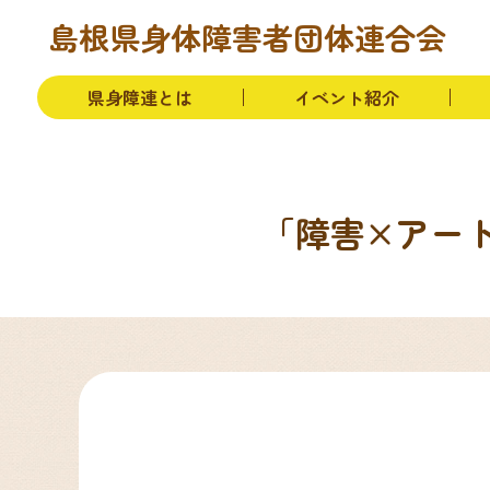
本文へ移動
トップページ
お知らせ
県身障連とは
島根県身体障害者団体連合会
県身障連とは
イベント紹介
「障害×アー