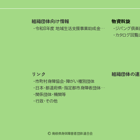
組織団体向け情報
物資斡旋
令和8年度 地域生活支援事業助成金交付事業
ジパング倶楽
カタログ回覧
リンク
組織団体の連
市町村身障協会・障がい種別団体
日本・都道府県・指定都市身障者団体連合会
関係団体・機関等
行政・その他
© 島根県身体障害者団体連合会