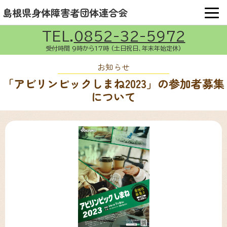
OPE
本文へ移動
トップページ
お知らせ
県身障連とは
島根県身体障害者団体連合会
イベント紹介
組織団体向け情報
物資斡旋
TEL.
0852-32-5972
組織団体の活動
要望陳情
受付時間 9時から17時 (土日祝日、年末年始定休)
障害福祉関係ニュース
リンク
組織団体の連絡先
お知らせ
「アビリンピックしまね2023」の参加者募集
お問い合わせ
について