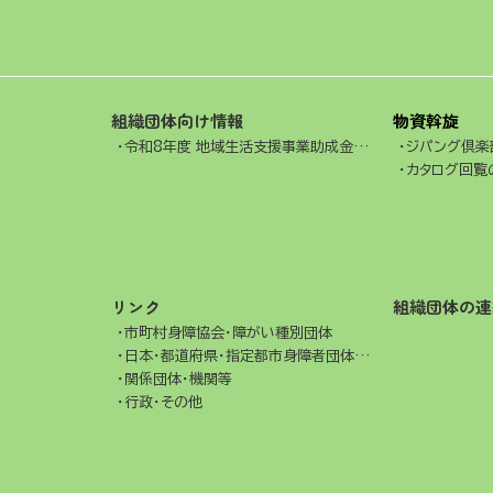
組織団体向け情報
物資斡旋
令和8年度 地域生活支援事業助成金交付事業
ジパング倶楽
カタログ回覧
リンク
組織団体の連
市町村身障協会・障がい種別団体
日本・都道府県・指定都市身障者団体連合会
関係団体・機関等
行政・その他