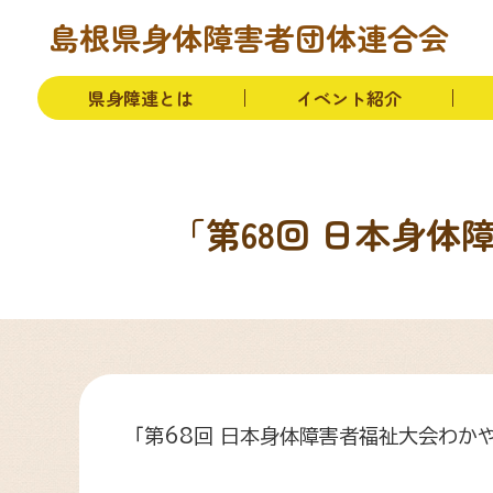
本文へ移動
トップページ
お知らせ
県身障連とは
島根県身体障害者団体連合会
県身障連とは
イベント紹介
「第68回 日本身体
「第68回 日本身体障害者福祉大会わかや