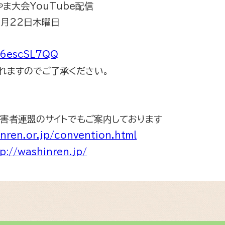
やま大会
YouTube
配信
6
月
22
日木曜日
Ft6escSL7QQ
れますのでご了承ください。
害者連盟のサイトでもご案内しております
inren.or.jp/convention.html
p://washinren.jp/