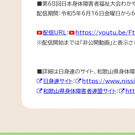
■第
68
回日本身体障害者福祉大会わか
配信期間：令和
5
年
6
月
16
日金曜日から
配信
URL
：
https://youtu.be/
※配信開始までは「非公開動画」と表示さ
■詳細は日身連のサイト、和歌山県身体障
日身連サイト
：
https://www.niss
和歌山県身体障害者連盟サイト
：
htt