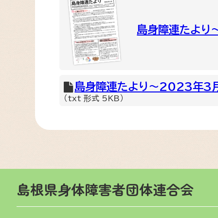
島身障連たより～
島身障連たより～2023年3月
（txt 形式 5KB）
島根県身体障害者団体連合会