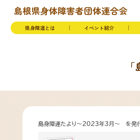
本文へ移動
トップページ
お知らせ
県身障連とは
島根県身体障害者団体連合会
県身障連とは
イベント紹介
「
島身障連たより～2023年3月～ を発