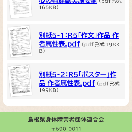
心の輪運動実施要綱
（pdf 形式
165KB）
別紙5-1：R5「作文」作品_作
者属性表.pdf
（pdf 形式 198K
B）
別紙5-2：R5「ポスター」作
品_作者属性表.pdf
（pdf 形式
199KB）
島根県身体障害者団体連合会
〒690-0011