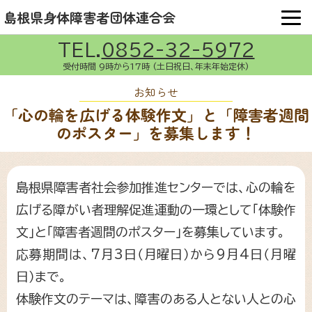
OPE
本文へ移動
トップページ
お知らせ
県身障連とは
島根県身体障害者団体連合会
イベント紹介
組織団体向け情報
物資斡旋
TEL.
0852-32-5972
組織団体の活動
要望陳情
受付時間 9時から17時 (土日祝日、年末年始定休)
障害福祉関係ニュース
リンク
組織団体の連絡先
お知らせ
「心の輪を広げる体験作文」と「障害者週間
お問い合わせ
のポスター」を募集します！
島根県障害者社会参加推進センターでは、心の輪を
広げる障がい者理解促進運動の一環として「体験作
文」と「障害者週間のポスター」を募集しています。
応募期間は、7月3日（月曜日）から9月4日（月曜
日）まで。
体験作文のテーマは、障害のある人とない人との心